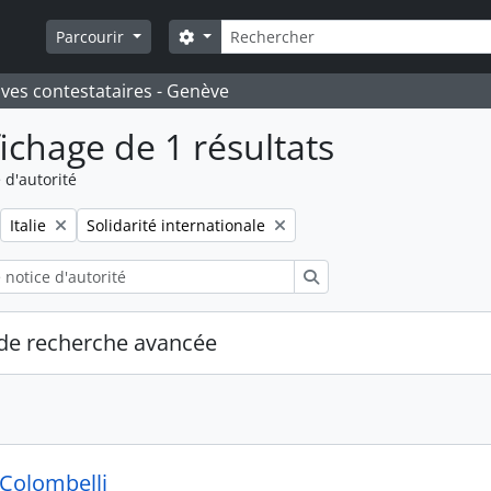
Rechercher
Search options
Parcourir
ives contestataires - Genève
fichage de 1 résultats
 d'autorité
Remove filter:
Remove filter:
Italie
Solidarité internationale
Rechercher
de recherche avancée
 Colombelli