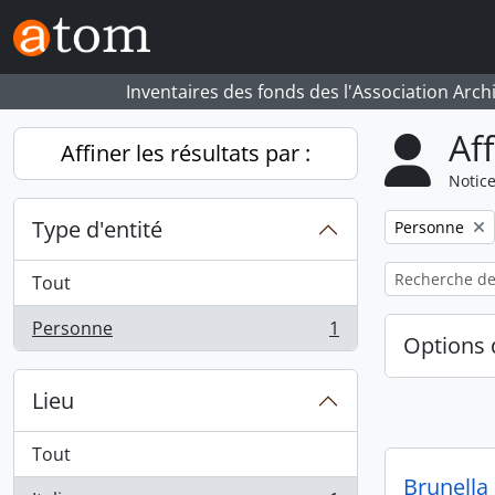
Skip to main content
Inventaires des fonds des l'Association Arch
Af
Affiner les résultats par :
Notice
Type d'entité
Remove filter:
Personne
Tout
Personne
1
, 1 résultats
Options 
Lieu
Tout
Brunella