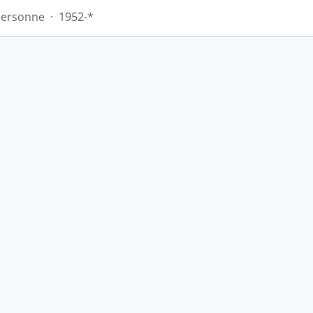
Personne
·
1952-*