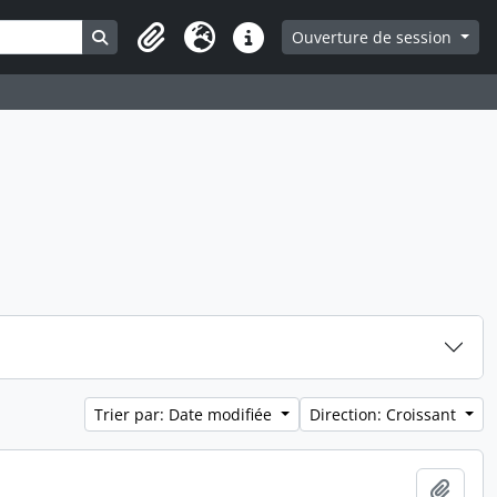
Search in browse page
Ouverture de session
Presse-papier
Langue
Liens rapides
Trier par: Date modifiée
Direction: Croissant
Ajout