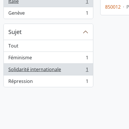
Italie
1
, 1 résultats
850012
·
Genève
1
, 1 résultats
Sujet
Tout
Féminisme
1
, 1 résultats
Solidarité internationale
1
, 1 résultats
Répression
1
, 1 résultats