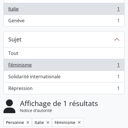
Italie
1
, 1 résultats
Genève
1
, 1 résultats
Sujet
Tout
Féminisme
1
, 1 résultats
Solidarité internationale
1
, 1 résultats
Répression
1
, 1 résultats
Affichage de 1 résultats
Notice d'autorité
Remove filter:
Remove filter:
Remove filter:
Personne
Italie
Féminisme