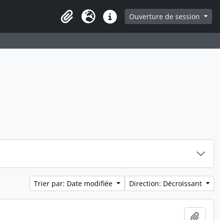
ge
Ouverture de session
Presse-papier
Langue
Liens rapides
Trier par: Date modifiée
Direction: Décroissant
Ajout