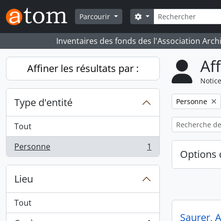
Skip to main content
Rechercher
Search options
Parcourir
Inventaires des fonds des l'Association Arch
Af
Affiner les résultats par :
Notice
Type d'entité
Remove filter:
Personne
Tout
Personne
1
, 1 résultats
Options 
Lieu
Tout
Saurer, 