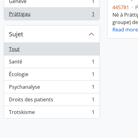
Genève
1
, 1 résultats
445781
·
Prättigau
1
Né à Prätti
, 1 résultats
groupe) dep
Read more
Sujet
Tout
Santé
1
, 1 résultats
Écologie
1
, 1 résultats
Psychanalyse
1
, 1 résultats
Droits des patients
1
, 1 résultats
Trotskisme
1
, 1 résultats