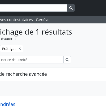
Search in browse pa
ives contestataires - Genève
fichage de 1 résultats
 d'autorité
Remove filter:
Prättigau
Rechercher
de recherche avancée
Andréas