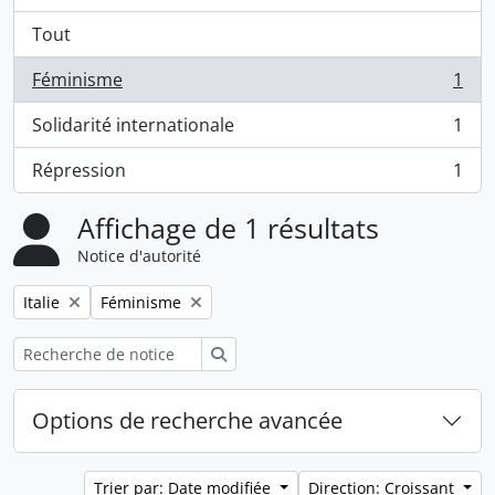
Tout
Féminisme
1
, 1 résultats
Solidarité internationale
1
, 1 résultats
Répression
1
, 1 résultats
Affichage de 1 résultats
Notice d'autorité
Remove filter:
Remove filter:
Italie
Féminisme
Rechercher
Options de recherche avancée
Trier par: Date modifiée
Direction: Croissant