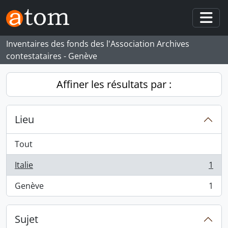
Skip to main content
Togg
Inventaires des fonds des l'Association Archives
contestataires - Genève
Affiner les résultats par :
Lieu
Tout
Italie
1
, 1 résultats
Genève
1
, 1 résultats
Sujet