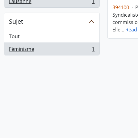
Lausanne
1
, 1 résultats
394100
·
Syndicalist
Sujet
commission
Elle
…
Read
Tout
Féminisme
1
, 1 résultats