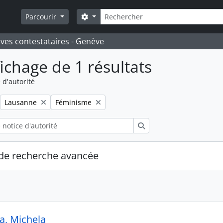
Rechercher
Search options
Parcourir
ives contestataires - Genève
fichage de 1 résultats
 d'autorité
Remove filter:
Remove filter:
Lausanne
Féminisme
Rechercher
de recherche avancée
a, Michela