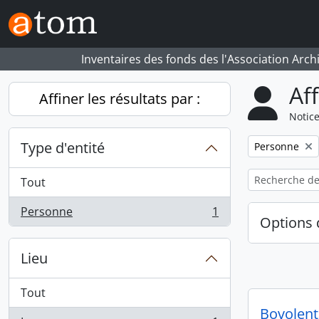
Skip to main content
Inventaires des fonds des l'Association Arch
Af
Affiner les résultats par :
Notice
Type d'entité
Remove filter:
Personne
Tout
Personne
1
, 1 résultats
Options 
Lieu
Tout
Bovolent