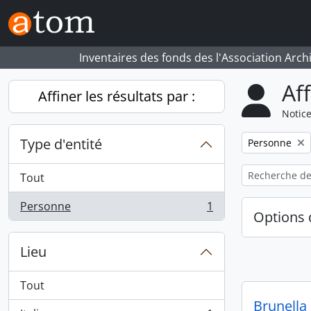
Skip to main content
Inventaires des fonds des l'Association Arch
Af
Affiner les résultats par :
Notice
Type d'entité
Remove filter:
Personne
Tout
Personne
1
, 1 résultats
Options 
Lieu
Tout
Brunella