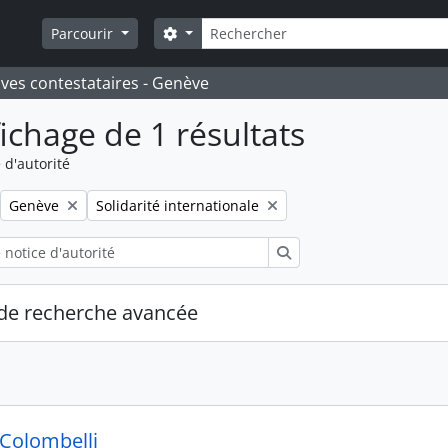
Rechercher
Search options
Parcourir
ives contestataires - Genève
fichage de 1 résultats
 d'autorité
Remove filter:
Remove filter:
Genève
Solidarité internationale
Rechercher
de recherche avancée
 Colombelli