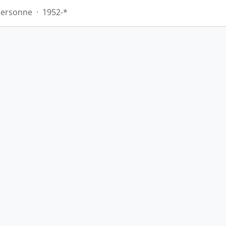
Personne
·
1952-*