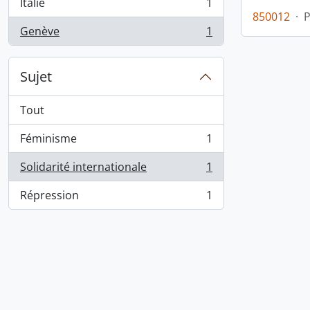
Italie
1
, 1 résultats
850012
·
Genève
1
, 1 résultats
Sujet
Tout
Féminisme
1
, 1 résultats
Solidarité internationale
1
, 1 résultats
Répression
1
, 1 résultats