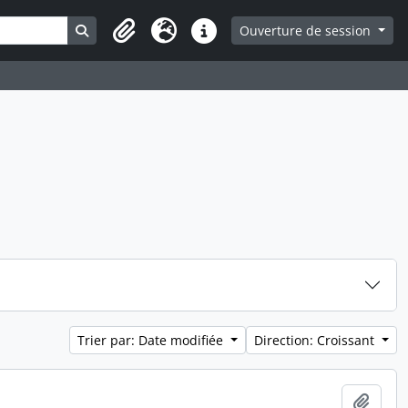
Search in browse page
Ouverture de session
Presse-papier
Langue
Liens rapides
Trier par: Date modifiée
Direction: Croissant
Ajout