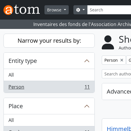
Skip to main content
Search
Search options
Browse
Inventaires des fonds de l'Association Archi
Sh
Narrow your results by:
Author
Entity type
Remove filter:
R
Person
All
Person
11
, 11 results
Advanced
Place
All
Himmelbe