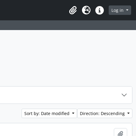
Log in
Clipboard
Language
Quick links
Sort by: Date modified
Direction: Descending
Add t