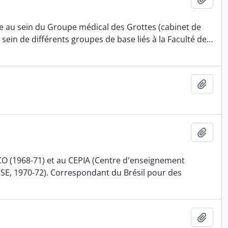
ève au sein du Groupe médical des Grottes (cabinet de
 sein de différents groupes de base liés à la Faculté de
…
Add t
Add t
CO (1968-71) et au CEPIA (Centre d'enseignement
(EPSE, 1970-72). Correspondant du Brésil pour des
Add t