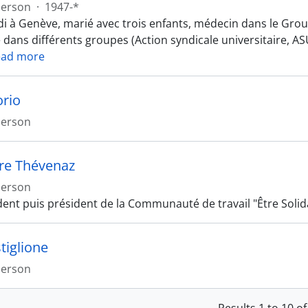
erson
·
1947-*
di à Genève, marié avec trois enfants, médecin dans le Gro
é dans différents groupes (Action syndicale universitaire, A
ead more
orio
erson
rre Thévenaz
erson
dent puis président de la Communauté de travail "Être Solid
tiglione
erson