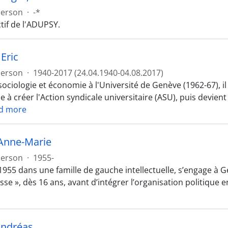
erson
·
-*
if de l'ADUPSY.
Eric
erson
·
1940-2017 (24.04.1940-04.08.2017)
sociologie et économie à l'Université de Genève (1962-67),
e à créer l'Action syndicale universitaire (ASU), puis devie
d more
Anne-Marie
erson
·
1955-
1955 dans une famille de gauche intellectuelle, s’engage à G
asse », dès 16 ans, avant d’intégrer l’organisation politiqu
Andréas