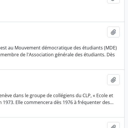
Add t
 il est au Mouvement démocratique des étudiants (MDE)
nt membre de l'Association générale des étudiants. Dès
Add t
enève dans le groupe de collégiens du CLP, « Ecole et
e en 1973. Elle commencera dès 1976 à fréquenter des
…
Add t