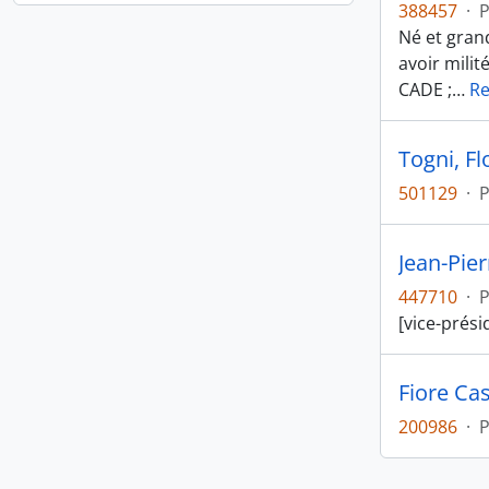
388457
·
P
Né et gran
avoir milit
CADE ;
…
R
Togni, Fl
501129
·
P
Jean-Pie
447710
·
P
[vice-prési
Fiore Cas
200986
·
P