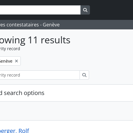
Search in browse page
ves contestataires - Genève
owing 11 results
ity record
emove filter:
Genève
Search
 search options
rger, Rolf