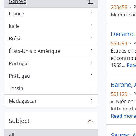
Genève
11
, 11 results
203456
·
P
France
1
Membre act
, 1 results
Italie
1
, 1 results
Decarro, 
Brésil
1
, 1 results
550293
·
P
Études en 
États-Unis d'Amérique
1
, 1 results
et contribu
Portugal
1
1965
…
Rea
, 1 results
Prättigau
1
, 1 results
Barone, 
Tessin
1
, 1 results
501129
·
P
Madagascar
1
« [N]ée en 
, 1 results
lutte de cl
Read more
Subject
Saurer, 
All