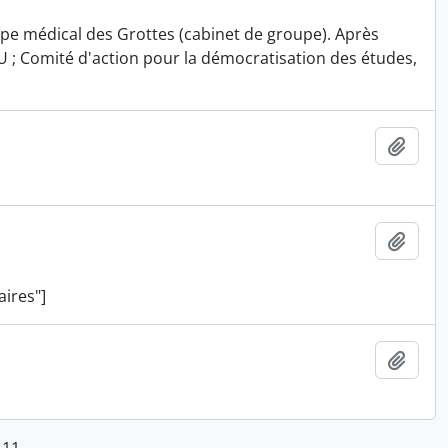
upe médical des Grottes (cabinet de groupe). Après
SU ; Comité d'action pour la démocratisation des études,
Add t
Add t
aires"]
Add t