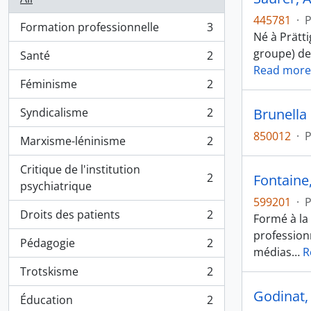
445781
·
P
Formation professionnelle
3
, 3 results
Né à Prätti
groupe) dep
Santé
2
, 2 results
Read more
Féminisme
2
, 2 results
Syndicalisme
2
Brunella
, 2 results
850012
·
P
Marxisme-léninisme
2
, 2 results
Critique de l'institution
2
Fontaine
, 2 results
psychiatrique
599201
·
P
Droits des patients
2
Formé à la
, 2 results
professionn
Pédagogie
2
, 2 results
médias
…
R
Trotskisme
2
, 2 results
Godinat, 
Éducation
2
, 2 results