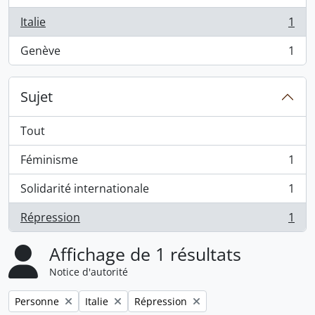
Italie
1
, 1 résultats
Genève
1
, 1 résultats
Sujet
Tout
Féminisme
1
, 1 résultats
Solidarité internationale
1
, 1 résultats
Répression
1
, 1 résultats
Affichage de 1 résultats
Notice d'autorité
Remove filter:
Remove filter:
Remove filter:
Personne
Italie
Répression