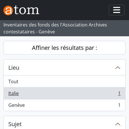
Skip to main content
Togg
Inventaires des fonds des l'Association Archives
contestataires - Genève
Affiner les résultats par :
Lieu
Tout
Italie
1
, 1 résultats
Genève
1
, 1 résultats
Sujet