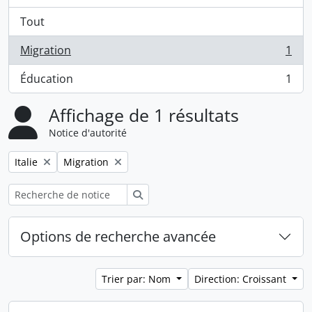
Tout
Migration
1
, 1 résultats
Éducation
1
, 1 résultats
Affichage de 1 résultats
Notice d'autorité
Remove filter:
Remove filter:
Italie
Migration
Rechercher
Options de recherche avancée
Trier par: Nom
Direction: Croissant