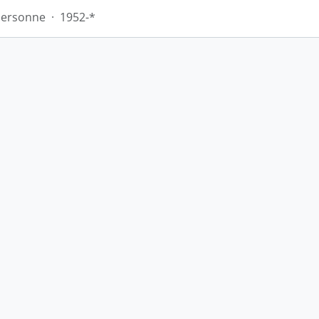
Personne
·
1952-*