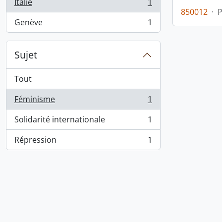
Italie
1
, 1 résultats
850012
·
Genève
1
, 1 résultats
Sujet
Tout
Féminisme
1
, 1 résultats
Solidarité internationale
1
, 1 résultats
Répression
1
, 1 résultats