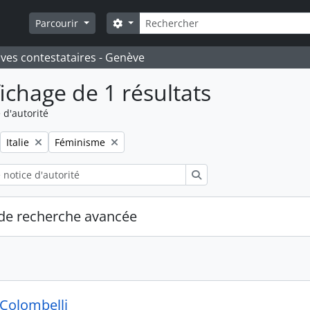
Rechercher
Search options
Parcourir
ives contestataires - Genève
fichage de 1 résultats
 d'autorité
Remove filter:
Remove filter:
Italie
Féminisme
Rechercher
de recherche avancée
 Colombelli