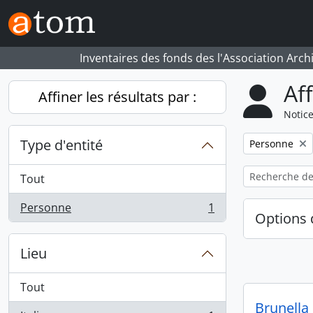
Skip to main content
Inventaires des fonds des l'Association Arch
Af
Affiner les résultats par :
Notice
Type d'entité
Remove filter:
Personne
Tout
Personne
1
, 1 résultats
Options 
Lieu
Tout
Brunella