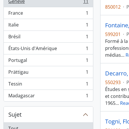
Genève
11
, 11 résultats
850012
·
France
1
, 1 résultats
Fontaine
Italie
1
, 1 résultats
599201
·
Brésil
1
, 1 résultats
Formé à la
professionn
États-Unis d'Amérique
1
, 1 résultats
médias
…
R
Portugal
1
, 1 résultats
Prättigau
1
Decarro, 
, 1 résultats
550293
·
Tessin
1
, 1 résultats
Études en 
Madagascar
1
et contribu
, 1 résultats
1965
…
Rea
Sujet
Togni, Fl
Tout