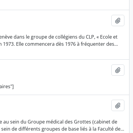
Ajout
enève dans le groupe de collégiens du CLP, « Ecole et
e en 1973. Elle commencera dès 1976 à fréquenter des
…
Ajout
aires"]
Ajout
ève au sein du Groupe médical des Grottes (cabinet de
 sein de différents groupes de base liés à la Faculté de
…