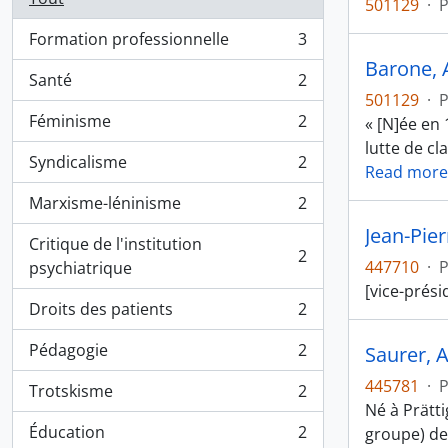
501129
·
Formation professionnelle
3
, 3 résultats
Barone, 
Santé
2
, 2 résultats
501129
·
Féminisme
2
« [N]ée en 
, 2 résultats
lutte de cl
Syndicalisme
2
Read more
, 2 résultats
Marxisme-léninisme
2
, 2 résultats
Jean-Pie
Critique de l'institution
2
, 2 résultats
447710
·
psychiatrique
[vice-prési
Droits des patients
2
, 2 résultats
Pédagogie
2
Saurer, 
, 2 résultats
445781
·
Trotskisme
2
, 2 résultats
Né à Prätti
Éducation
2
groupe) dep
, 2 résultats