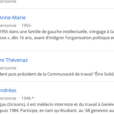
Personne
Anne-Marie
Personne
·
1955-
1955 dans une famille de gauche intellectuelle, s’engage à G
asse », dès 16 ans, avant d’intégrer l’organisation politiqu
rre Thévenaz
Personne
dent puis président de la Communauté de travail "Être Solid
Andréas
Personne
·
1948-*
gau (Grisons), il est médecin interniste et du travail à Gen
uis 1984. Participe, en tant qu'étudiant, au '68 genevois au