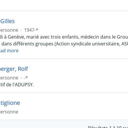
Gilles
Personne
·
1947-*
di à Genève, marié avec trois enfants, médecin dans le Gro
é dans différents groupes (Action syndicale universitaire, A
ead more
rger, Rolf
Personne
·
-*
if de l'ADUPSY.
tiglione
Personne