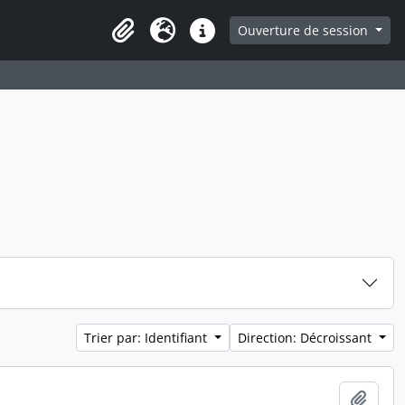
ge
Ouverture de session
Presse-papier
Langue
Liens rapides
Trier par: Identifiant
Direction: Décroissant
Ajout