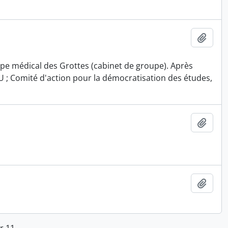
Ajout
upe médical des Grottes (cabinet de groupe). Après
SU ; Comité d'action pour la démocratisation des études,
Ajout
Ajout