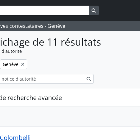
Search in browse pa
ives contestataires - Genève
fichage de 11 résultats
 d'autorité
Remove filter:
Genève
Rechercher
de recherche avancée
 Colombelli