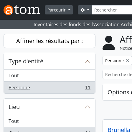
Skip to main content
Rechercher
Search options
Parcourir
Inventaires des fonds des l'Association Arch
Af
Affiner les résultats par :
Notice
Type d'entité
Remove filter:
Personne
Tout
Personne
11
, 11 résultats
Options 
Lieu
Tout
Brunella