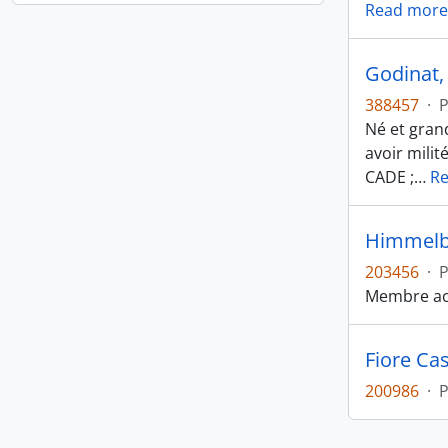
Read more
Godinat, 
388457
·
Né et gran
avoir milit
CADE ;
…
R
Himmelbe
203456
·
Membre act
Fiore Cas
200986
·