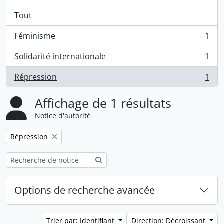
Tout
Féminisme
1
, 1 résultats
Solidarité internationale
1
, 1 résultats
Répression
1
, 1 résultats
Affichage de 1 résultats
Notice d'autorité
Remove filter:
Répression
Rechercher
Options de recherche avancée
Trier par: Identifiant
Direction: Décroissant