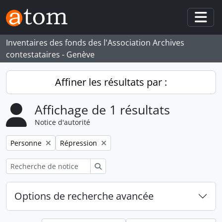
Skip to main content
Togg
Inventaires des fonds des l'Association Archives
contestataires - Genève
Affiner les résultats par :
Affichage de 1 résultats
Notice d'autorité
Remove filter:
Remove filter:
Personne
Répression
Rechercher
Options de recherche avancée