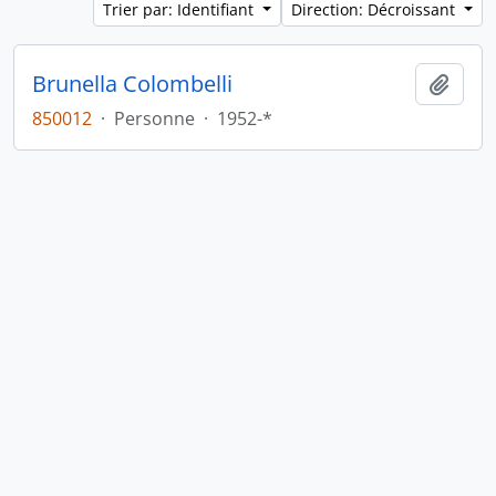
Trier par: Identifiant
Direction: Décroissant
Brunella Colombelli
Ajout
850012
·
Personne
·
1952-*