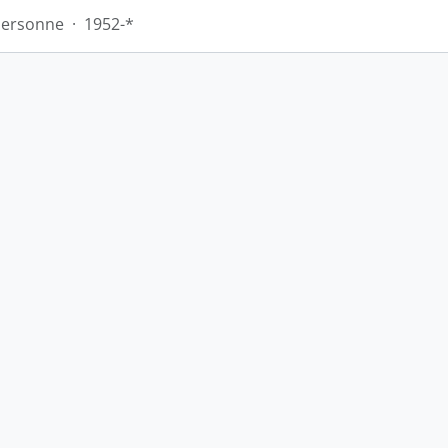
Personne
·
1952-*