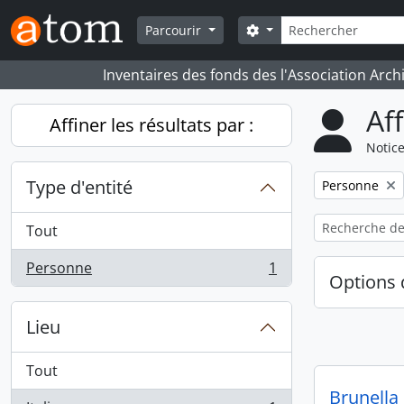
Skip to main content
Rechercher
Search options
Parcourir
Inventaires des fonds des l'Association Arch
Af
Affiner les résultats par :
Notice
Type d'entité
Remove filter:
Personne
Tout
Personne
1
, 1 résultats
Options 
Lieu
Tout
Brunella