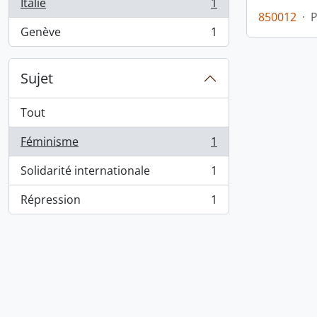
Italie
1
, 1 résultats
850012
·
Genève
1
, 1 résultats
Sujet
Tout
Féminisme
1
, 1 résultats
Solidarité internationale
1
, 1 résultats
Répression
1
, 1 résultats