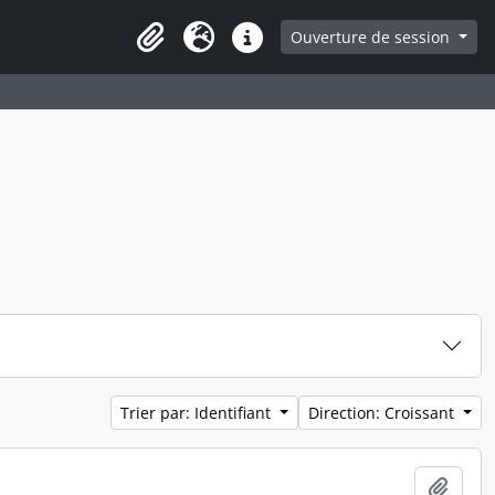
ge
Ouverture de session
Presse-papier
Langue
Liens rapides
Trier par: Identifiant
Direction: Croissant
Ajout