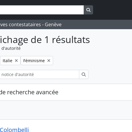
Search in browse pa
ives contestataires - Genève
fichage de 1 résultats
 d'autorité
Remove filter:
Remove filter:
Italie
Féminisme
Rechercher
de recherche avancée
 Colombelli