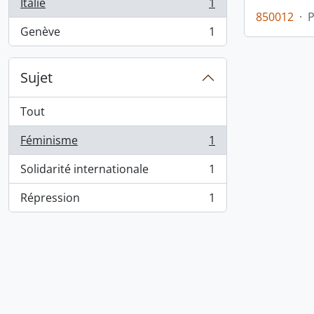
Italie
1
, 1 résultats
850012
·
Genève
1
, 1 résultats
Sujet
Tout
Féminisme
1
, 1 résultats
Solidarité internationale
1
, 1 résultats
Répression
1
, 1 résultats