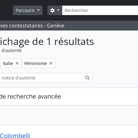
Rechercher
Search options
Parcourir
ives contestataires - Genève
fichage de 1 résultats
 d'autorité
Remove filter:
Remove filter:
Italie
Féminisme
Rechercher
de recherche avancée
 Colombelli