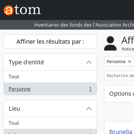
Skip to main content
Inventaires des fonds des l'Association Arch
Af
Affiner les résultats par :
Notice
Type d'entité
Remove filter:
Personne
Tout
Personne
1
, 1 résultats
Options 
Lieu
Tout
Brunella