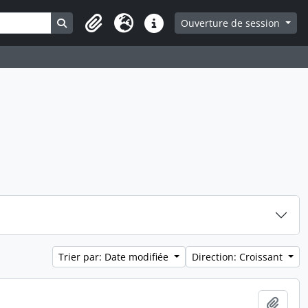
Search in browse page
Ouverture de session
Presse-papier
Langue
Liens rapides
Trier par: Date modifiée
Direction: Croissant
Ajout