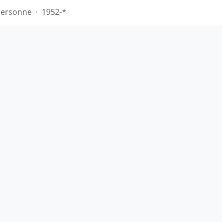
Personne
·
1952-*