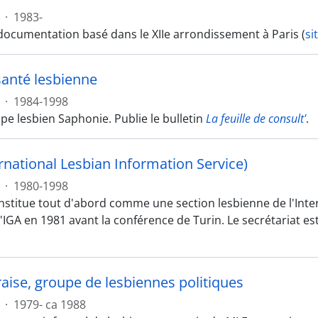
·
1983-
documentation basé dans le XIIe arrondissement à Paris (
si
anté lesbienne
·
1984-1998
pe lesbien Saphonie. Publie le bulletin
La feuille de consult'
.
ernational Lesbian Information Service)
·
1980-1998
onstitue tout d'abord comme une section lesbienne de l'Inter
'IGA en 1981 avant la conférence de Turin. Le secrétariat es
raise, groupe de lesbiennes politiques
·
1979- ca 1988