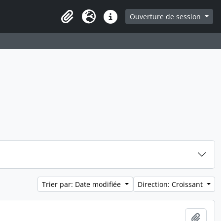
ge
Ouverture de session
Presse-papier
Langue
Liens rapides
Trier par: Date modifiée
Direction: Croissant
Ajout