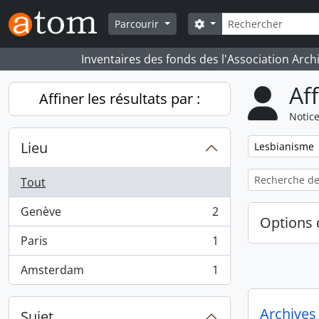
Skip to main content
Rechercher
Search options
Parcourir
Inventaires des fonds des l'Association Arch
Af
Affiner les résultats par :
Notice
Lieu
Remove filter:
Lesbianisme
Tout
Genève
2
, 2 résultats
Options 
Paris
1
, 1 résultats
Amsterdam
1
, 1 résultats
Archives
Sujet