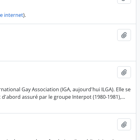
te internet
).
Ajout
Ajout
national Gay Association (IGA, aujourd'hui ILGA). Elle se
t d'abord assuré par le groupe Interpot (1980-1981),
…
Ajout