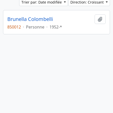
Trier par: Date modifiée
Direction: Croissant
Brunella Colombelli
Ajout
850012
·
Personne
·
1952-*