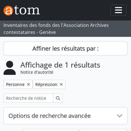
Skip to main content
Togg
Inventaires des fonds des l'Association Archives
contestataires - Genève
Affiner les résultats par :
Affichage de 1 résultats
Notice d'autorité
Remove filter:
Remove filter:
Personne
Répression
Rechercher
Options de recherche avancée