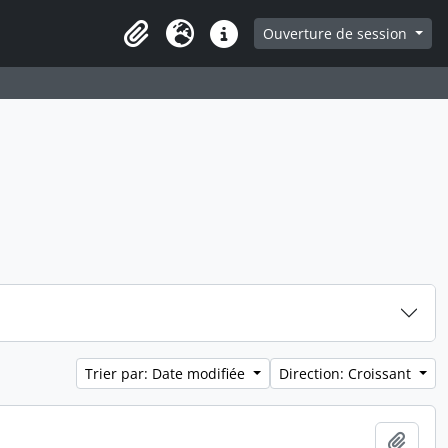
ge
Ouverture de session
Presse-papier
Langue
Liens rapides
Trier par: Date modifiée
Direction: Croissant
Ajout