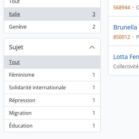
Tout
568944
·
C
Italie
3
, 3 résultats
Brunella
Genève
2
, 2 résultats
850012
·
Sujet
Lotta Fe
Tout
Collectivité
Féminisme
1
, 1 résultats
Solidarité internationale
1
, 1 résultats
Répression
1
, 1 résultats
Migration
1
, 1 résultats
Éducation
1
, 1 résultats