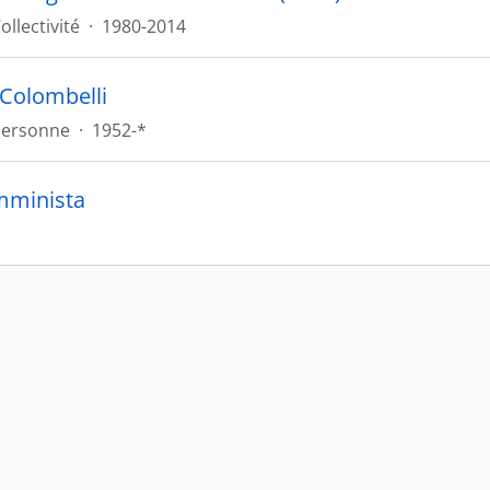
ollectivité
·
1980-2014
 Colombelli
Personne
·
1952-*
mminista