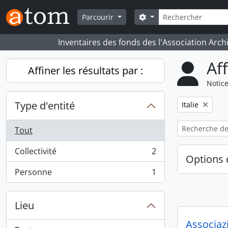
Skip to main content
Rechercher
Search options
Parcourir
Inventaires des fonds des l'Association Arch
Af
Affiner les résultats par :
Notice
Type d'entité
Remove filter:
Italie
Tout
Collectivité
2
, 2 résultats
Options 
Personne
1
, 1 résultats
Lieu
Associazi