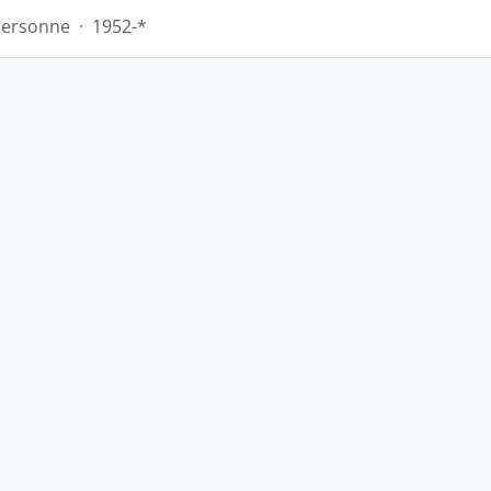
Personne
·
1952-*