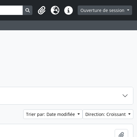
Search in browse page
Ouverture de session
Presse-papier
Langue
Liens rapides
Trier par: Date modifiée
Direction: Croissant
Ajout