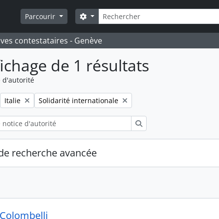
Rechercher
Search options
Parcourir
ives contestataires - Genève
fichage de 1 résultats
 d'autorité
Remove filter:
Remove filter:
Italie
Solidarité internationale
Rechercher
de recherche avancée
 Colombelli