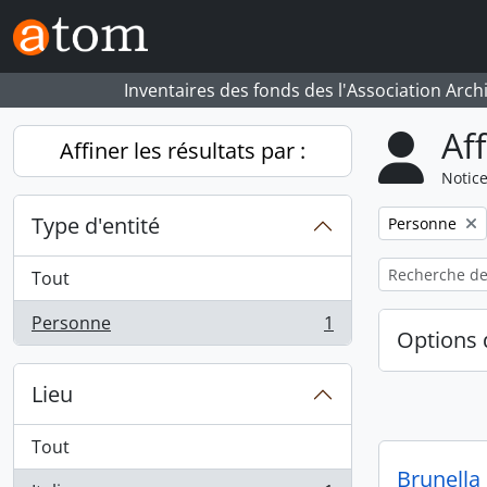
Skip to main content
Inventaires des fonds des l'Association Arch
Af
Affiner les résultats par :
Notice
Type d'entité
Remove filter:
Personne
Tout
Personne
1
, 1 résultats
Options 
Lieu
Tout
Brunella