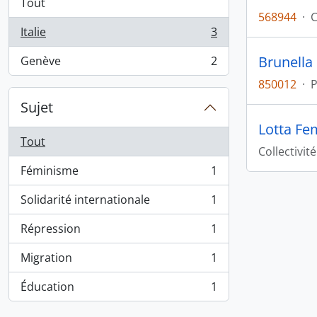
Tout
568944
·
C
Italie
3
, 3 résultats
Brunella
Genève
2
, 2 résultats
850012
·
Sujet
Lotta Fe
Tout
Collectivité
Féminisme
1
, 1 résultats
Solidarité internationale
1
, 1 résultats
Répression
1
, 1 résultats
Migration
1
, 1 résultats
Éducation
1
, 1 résultats