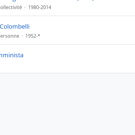
ollectivité
·
1980-2014
 Colombelli
Personne
·
1952-*
mminista