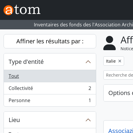
Skip to main content
Inventaires des fonds des l'Association Arch
Af
Affiner les résultats par :
Notice
Type d'entité
Remove filter:
Italie
Tout
Collectivité
2
, 2 résultats
Options 
Personne
1
, 1 résultats
Lieu
Associazi