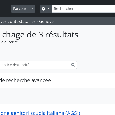
Rechercher
Search options
Parcourir
ives contestataires - Genève
fichage de 3 résultats
 d'autorité
Rechercher
de recherche avancée
one genitori scuola italiana (AGSI)