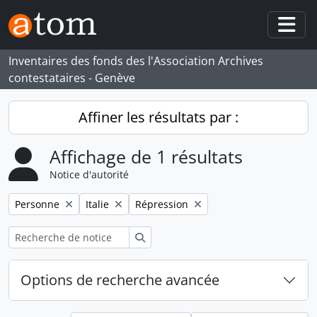
Skip to main content
Togg
Inventaires des fonds des l'Association Archives
contestataires - Genève
Affiner les résultats par :
Affichage de 1 résultats
Notice d'autorité
Remove filter:
Remove filter:
Remove filter:
Personne
Italie
Répression
Rechercher
Options de recherche avancée