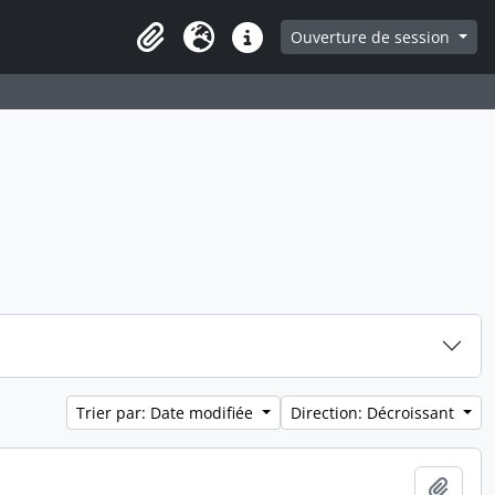
ge
Ouverture de session
Presse-papier
Langue
Liens rapides
Trier par: Date modifiée
Direction: Décroissant
Ajout