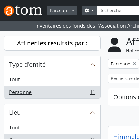
Skip to main content
Rechercher
Search options
Parcourir
Inventaires des fonds des l'Association Arch
Af
Affiner les résultats par :
Notice
Type d'entité
Remove filter:
Personne
Tout
Personne
11
, 11 résultats
Options 
Lieu
Tout
Himmelbe