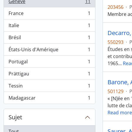
Genève
11
, 11 résultats
203456
·
France
1
Membre act
, 1 résultats
Italie
1
, 1 résultats
Decarro, 
Brésil
1
, 1 résultats
550293
·
Études en 
États-Unis d'Amérique
1
, 1 résultats
et contribu
Portugal
1
1965
…
Rea
, 1 résultats
Prättigau
1
, 1 résultats
Barone, 
Tessin
1
, 1 résultats
501129
·
Madagascar
1
« [N]ée en 
, 1 résultats
lutte de cl
Read more
Sujet
Saurer, 
Tout