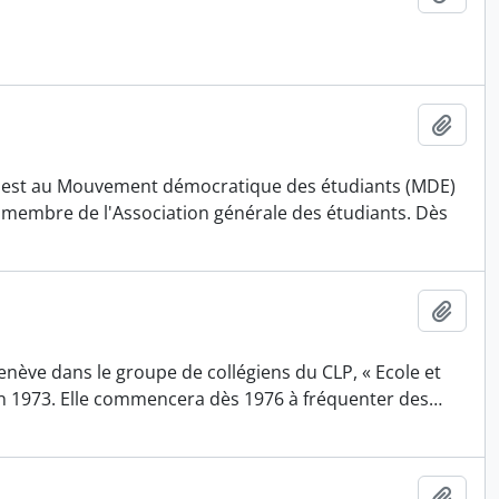
Ajout
 il est au Mouvement démocratique des étudiants (MDE)
nt membre de l'Association générale des étudiants. Dès
Ajout
enève dans le groupe de collégiens du CLP, « Ecole et
e en 1973. Elle commencera dès 1976 à fréquenter des
…
Ajout