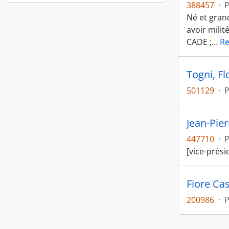
388457
·
Né et gran
avoir milit
CADE ;
…
R
Togni, Fl
501129
·
Jean-Pie
447710
·
[vice-prési
Fiore Cas
200986
·