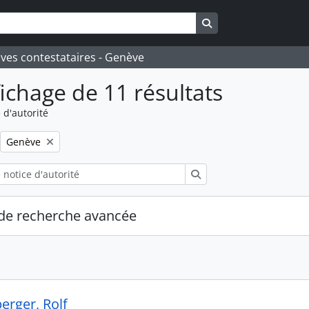
Search in browse pa
ives contestataires - Genève
fichage de 11 résultats
 d'autorité
Remove filter:
Genève
Rechercher
de recherche avancée
rger, Rolf