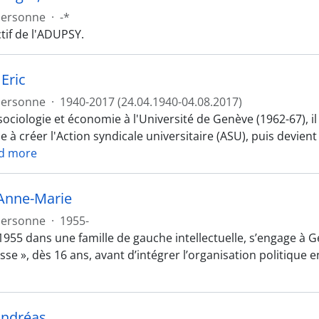
Personne
·
-*
if de l'ADUPSY.
Eric
Personne
·
1940-2017 (24.04.1940-04.08.2017)
sociologie et économie à l'Université de Genève (1962-67),
e à créer l'Action syndicale universitaire (ASU), puis devie
d more
Anne-Marie
Personne
·
1955-
1955 dans une famille de gauche intellectuelle, s’engage à G
asse », dès 16 ans, avant d’intégrer l’organisation politiqu
Andréas