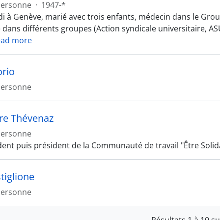
Personne
·
1947-*
di à Genève, marié avec trois enfants, médecin dans le Gro
é dans différents groupes (Action syndicale universitaire, A
ead more
orio
Personne
rre Thévenaz
Personne
dent puis président de la Communauté de travail "Être Solid
tiglione
Personne