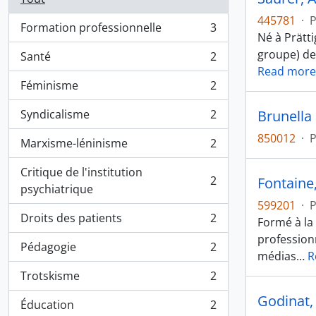
445781
·
Formation professionnelle
3
, 3 résultats
Né à Prätti
groupe) dep
Santé
2
, 2 résultats
Read more
Féminisme
2
, 2 résultats
Syndicalisme
2
Brunella
, 2 résultats
850012
·
Marxisme-léninisme
2
, 2 résultats
Critique de l'institution
2
Fontaine
, 2 résultats
psychiatrique
599201
·
Droits des patients
2
Formé à la
, 2 résultats
professionn
Pédagogie
2
, 2 résultats
médias
…
R
Trotskisme
2
, 2 résultats
Godinat, 
Éducation
2
, 2 résultats