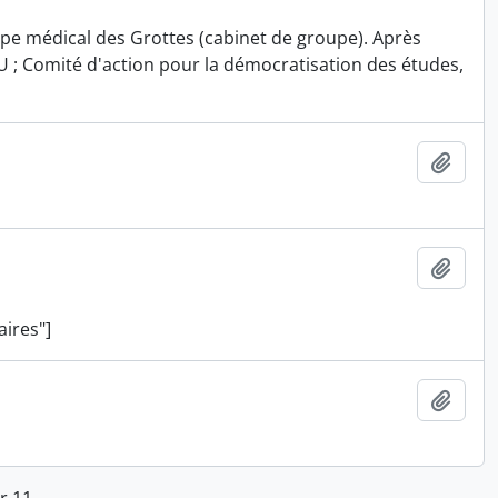
upe médical des Grottes (cabinet de groupe). Après
SU ; Comité d'action pour la démocratisation des études,
Ajout
Ajout
aires"]
Ajout