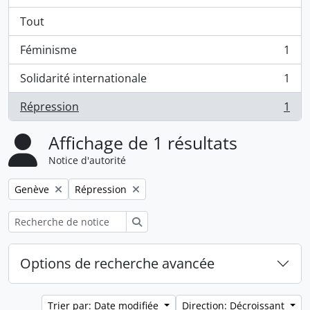
Tout
Féminisme
1
, 1 résultats
Solidarité internationale
1
, 1 résultats
Répression
1
, 1 résultats
Affichage de 1 résultats
Notice d'autorité
Remove filter:
Remove filter:
Genève
Répression
Rechercher
Options de recherche avancée
Trier par: Date modifiée
Direction: Décroissant