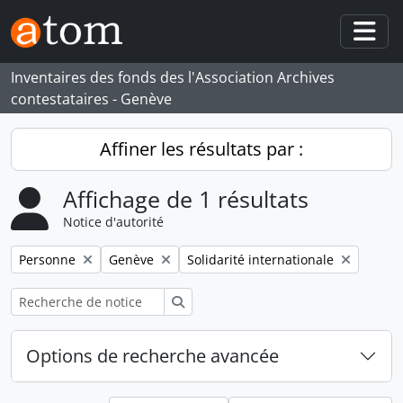
Skip to main content
Togg
Inventaires des fonds des l'Association Archives
contestataires - Genève
Affiner les résultats par :
Affichage de 1 résultats
Notice d'autorité
Remove filter:
Remove filter:
Remove filter:
Personne
Genève
Solidarité internationale
Rechercher
Options de recherche avancée