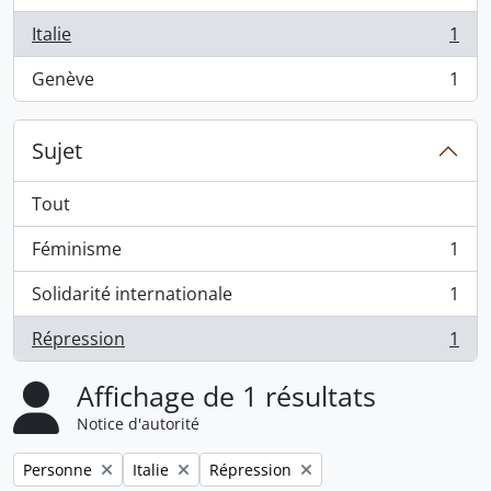
Italie
1
, 1 résultats
Genève
1
, 1 résultats
Sujet
Tout
Féminisme
1
, 1 résultats
Solidarité internationale
1
, 1 résultats
Répression
1
, 1 résultats
Affichage de 1 résultats
Notice d'autorité
Remove filter:
Remove filter:
Remove filter:
Personne
Italie
Répression