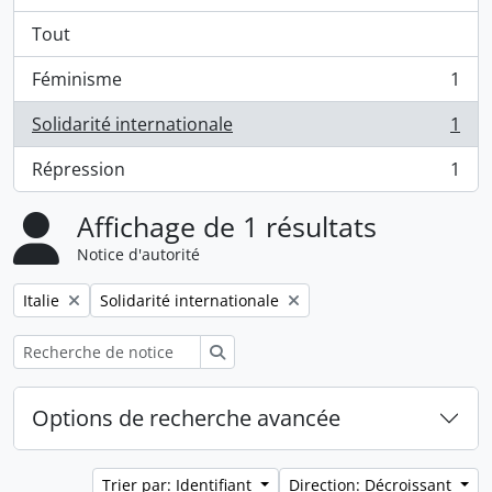
Tout
Féminisme
1
, 1 résultats
Solidarité internationale
1
, 1 résultats
Répression
1
, 1 résultats
Affichage de 1 résultats
Notice d'autorité
Remove filter:
Remove filter:
Italie
Solidarité internationale
Rechercher
Options de recherche avancée
Trier par: Identifiant
Direction: Décroissant