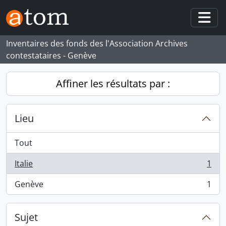
Skip to main content
Togg
Inventaires des fonds des l'Association Archives
contestataires - Genève
Affiner les résultats par :
Lieu
Tout
Italie
1
, 1 résultats
Genève
1
, 1 résultats
Sujet