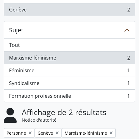
Genève
2
, 2 résultats
Sujet
Tout
Marxisme-léninisme
2
, 2 résultats
Féminisme
1
, 1 résultats
Syndicalisme
1
, 1 résultats
Formation professionnelle
1
, 1 résultats
Affichage de 2 résultats
Notice d'autorité
Remove filter:
Remove filter:
Remove filter:
Personne
Genève
Marxisme-léninisme