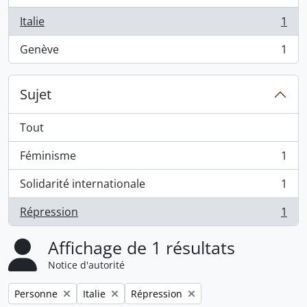
Italie
1
, 1 résultats
Genève
1
, 1 résultats
Sujet
Tout
Féminisme
1
, 1 résultats
Solidarité internationale
1
, 1 résultats
Répression
1
, 1 résultats
Affichage de 1 résultats
Notice d'autorité
Remove filter:
Remove filter:
Remove filter:
Personne
Italie
Répression