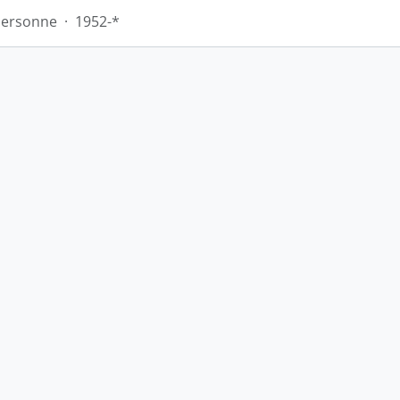
Personne
·
1952-*