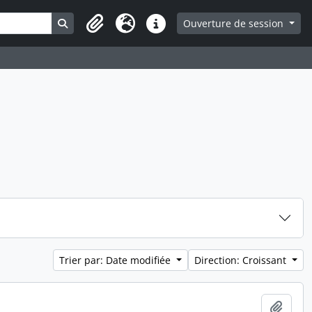
Search in browse page
Ouverture de session
Presse-papier
Langue
Liens rapides
Trier par: Date modifiée
Direction: Croissant
Ajout