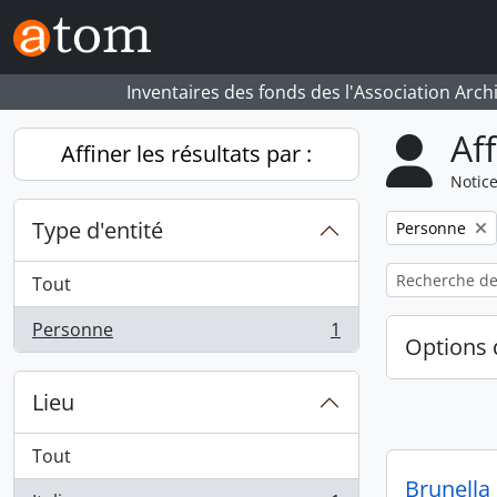
Skip to main content
Inventaires des fonds des l'Association Arch
Af
Affiner les résultats par :
Notice
Type d'entité
Remove filter:
Personne
Tout
Personne
1
, 1 résultats
Options 
Lieu
Tout
Brunella