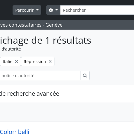
Rechercher
Search options
Parcourir
ives contestataires - Genève
fichage de 1 résultats
 d'autorité
Remove filter:
Remove filter:
Italie
Répression
Rechercher
de recherche avancée
 Colombelli