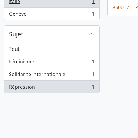
Italie
1
, 1 résultats
850012
·
Genève
1
, 1 résultats
Sujet
Tout
Féminisme
1
, 1 résultats
Solidarité internationale
1
, 1 résultats
Répression
1
, 1 résultats