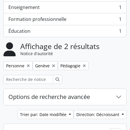
Enseignement
1
, 1 résultats
Formation professionnelle
1
, 1 résultats
Éducation
1
, 1 résultats
Affichage de 2 résultats
Notice d'autorité
Remove filter:
Remove filter:
Remove filter:
Personne
Genève
Pédagogie
Rechercher
Options de recherche avancée
Trier par: Date modifiée
Direction: Décroissant