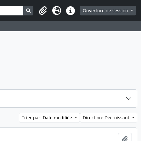
Search in browse page
Ouverture de session
Presse-papier
Langue
Liens rapides
Trier par: Date modifiée
Direction: Décroissant
Ajout