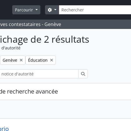
Rechercher
Search options
Parcourir
ives contestataires - Genève
fichage de 2 résultats
 d'autorité
Remove filter:
Remove filter:
Genève
Éducation
Rechercher
de recherche avancée
orio