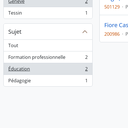
Genève
2
, 2 résultats
501129
·
Tessin
1
, 1 résultats
Fiore Cas
Sujet
200986
·
Tout
Formation professionnelle
2
, 2 résultats
Éducation
2
, 2 résultats
Pédagogie
1
, 1 résultats