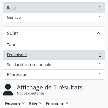
Italie
1
, 1 résultats
Genève
1
, 1 résultats
Sujet
Tout
Féminisme
1
, 1 résultats
Solidarité internationale
1
, 1 résultats
Répression
1
, 1 résultats
Affichage de 1 résultats
Notice d'autorité
Remove filter:
Remove filter:
Remove filter:
Personne
Italie
Féminisme