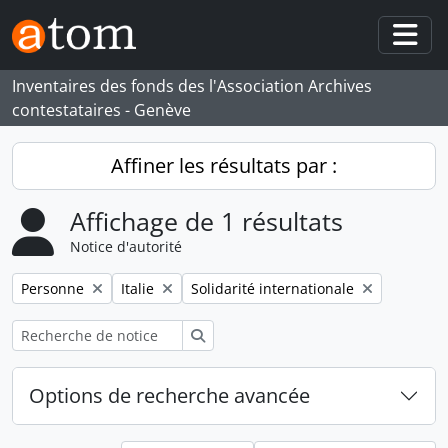
Skip to main content
Togg
Inventaires des fonds des l'Association Archives
contestataires - Genève
Affiner les résultats par :
Affichage de 1 résultats
Notice d'autorité
Remove filter:
Remove filter:
Remove filter:
Personne
Italie
Solidarité internationale
Rechercher
Options de recherche avancée