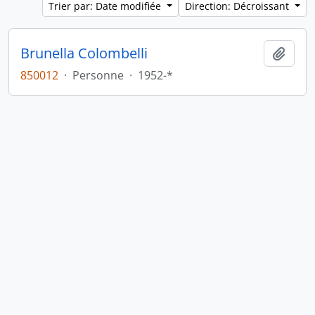
Trier par: Date modifiée
Direction: Décroissant
Brunella Colombelli
Ajout
850012
·
Personne
·
1952-*