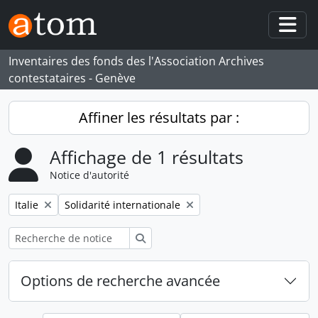
Skip to main content
Togg
Inventaires des fonds des l'Association Archives
contestataires - Genève
Affiner les résultats par :
Affichage de 1 résultats
Notice d'autorité
Remove filter:
Remove filter:
Italie
Solidarité internationale
Rechercher
Options de recherche avancée