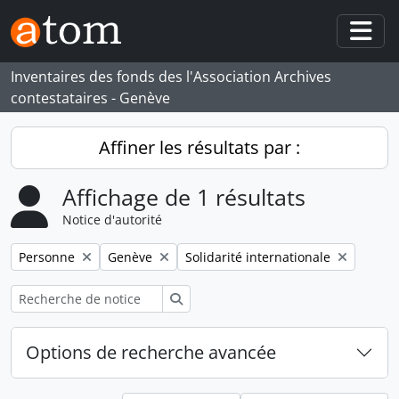
Skip to main content
Togg
Inventaires des fonds des l'Association Archives
contestataires - Genève
Affiner les résultats par :
Affichage de 1 résultats
Notice d'autorité
Remove filter:
Remove filter:
Remove filter:
Personne
Genève
Solidarité internationale
Rechercher
Options de recherche avancée