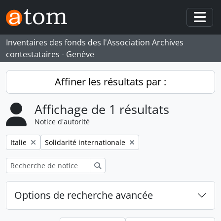
Skip to main content
Togg
Inventaires des fonds des l'Association Archives
contestataires - Genève
Affiner les résultats par :
Affichage de 1 résultats
Notice d'autorité
Remove filter:
Remove filter:
Italie
Solidarité internationale
Rechercher
Options de recherche avancée