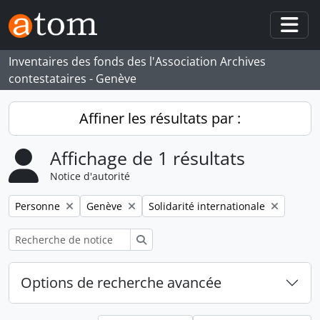
Skip to main content
Togg
Inventaires des fonds des l'Association Archives
contestataires - Genève
Affiner les résultats par :
Affichage de 1 résultats
Notice d'autorité
Remove filter:
Remove filter:
Remove filter:
Personne
Genève
Solidarité internationale
Rechercher
Options de recherche avancée