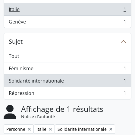
Italie
1
, 1 résultats
Genève
1
, 1 résultats
Sujet
Tout
Féminisme
1
, 1 résultats
Solidarité internationale
1
, 1 résultats
Répression
1
, 1 résultats
Affichage de 1 résultats
Notice d'autorité
Remove filter:
Remove filter:
Remove filter:
Personne
Italie
Solidarité internationale