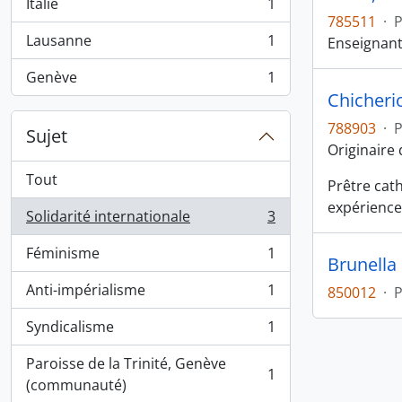
Italie
1
, 1 résultats
785511
·
Lausanne
1
Enseignant
, 1 résultats
Genève
1
, 1 résultats
Chicheri
788903
·
Sujet
Originaire 
Tout
Prêtre cath
expérience
Solidarité internationale
3
, 3 résultats
Féminisme
1
Brunella
, 1 résultats
Anti-impérialisme
1
850012
·
, 1 résultats
Syndicalisme
1
, 1 résultats
Paroisse de la Trinité, Genève
1
, 1 résultats
(communauté)