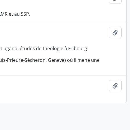
LMR et au SSP.
Ajout
 à Lugano, études de théologie à Fribourg.
âquis-Prieuré-Sécheron, Genève) où il mène une
Ajout