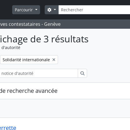
Rechercher
Search options
Parcourir
ives contestataires - Genève
fichage de 3 résultats
 d'autorité
Remove filter:
Solidarité internationale
Rechercher
de recherche avancée
errette