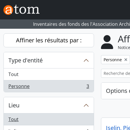
Skip to main content
Inventaires des fonds des l'Association Arch
Af
Affiner les résultats par :
Notice
Type d'entité
Remove filter:
Personne
Tout
Personne
3
, 3 résultats
Options 
Lieu
Tout
Iselin, Pi