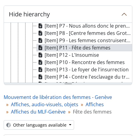
[Item] P4 - [Bande dessinée du Front des Bonnes Femmes]
[Item] P5 - Journée internationale des femmes 1988
Hide hierarchy
[Item] P6 - Fascisme contre les femmes: Conférence de Rita Thalmann
[Item] P7 - Nous allons donc le prendre, notre Centre femmes !
[Item] P8 - [Centre femmes des Grottes]
[Item] P9 - Les femmes construisent, la ville détruit
[Item] P11 - Fête des femmes
[Item] P12 - L'Insoumise
[Item] P10 - Rencontre des femmes
[Item] P13 - Le foyer de l'insurrection
[Item] P14 - Contre l'esclavage du travail ménager, salaire pour le travail ménager
[Item] P15 - Réunissons-nous, parlons, organisons-nous, luttons
[Item] P16 - Ondes femmes
Mouvement de libération des femmes - Genève
[Item] P17 - [Radio Pleine Lune]
Affiches, audio-visuels, objets
Affiches
[Item] P18 - La Pleine Lune, radio de femmes 101 FM
Affiches du MLF-Genève
Fête des femmes
[Item] P19 - [Revendications du MLF]
[Item] P20 - Anticongrès des femmes
Other languages available
[Item] P21 - Lettre ouverte de pédés genevois à Monsieur André Marcel
[Item] P22 - Amazones d'hier, lesbiennes d'aujourd'hui