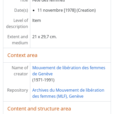
Title
Fête des femmes
[Item] P42 - Congrès des mauvaises mères
[Item] P43 - [Femmes et étrangers]
Date(s)
11 novembre [1978] (Creation)
[Item] P40 - En tant que femmes [19]75
[Item] P44 - L'avortement libre
Level of
Item
[Item] P45 - Même...Nous aurons ce que nous voulons
description
[Item] P46 - A qui appartient le ventre de cette femme?
Extent and
21 x 29,7 cm.
[Item] P47 - Une femme sans homme c'est comme un poisson sans bicyclette
medium
[Item] P48 - Cry out
[Item] P49 - Fête organisée par le mouvement Solidarité femmes en détresse
Context area
[Item] P50 - [Deux femmes]
[Item] P51 - Il fait froid dans le monde [...]
Name of
Mouvement de libération des femmes
[Item] P52 - L'hétérosexualité c'est comme le coca-cola, c'est dégueulasse mais tout le monde en boit
creator
de Genève
[Item] P53 - Frauen in Nicaragua
(1971-1991)
[Item] P59 - [Bécassine]
[File] D29 - Affiches extérieures au MLF-Genève
Repository
Archives du Mouvement de libération
[File] D31 - Manchettes
des femmes (MLF), Genève
[Subseries] SS43 - Photographies
[Subseries] SS44 - Témoigner pour le féminisme - films
Content and structure area
[Subseries] SS45 - Petit matériel