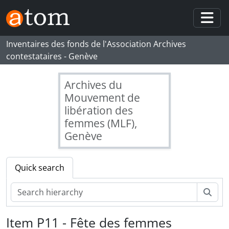
Skip to main content
Togg
Inventaires des fonds de l'Association Archives
contestataires - Genève
Archives du
Mouvement de
libération des
femmes (MLF),
[Fonds] MLF-GE - Mouvement de libération des femmes - Genève
Genève
[Series] S1 - Publications extérieures au MLF-Genève
[Series] S2 - Publications du MLF-Genève
[Series] S3 - Affiches, audio-visuels, objets
Quick search
[Subseries] SS42 - Affiches
[File] D28 - Affiches du MLF-Genève
Sear
[Item] P1 - Bon Sang!
[Item] P2 - Bon Sang!
Item P11 - Fête des femmes
[Item] P3 - Cours de wen-do