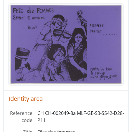
[Item] P23 - Goudou-manif, Lesben-Demo
[Item] P24 - ILIS 8e Conférence (International Lesbian Information Service)
[Item] P25 - Cinéma et homosexualité
[Item] P26 - Homo-manif 81
[Item] P27 - Bal des Cyprinettes
[Item] P28 - Vive la lutte des détenues de Hindelbank
[Item] P29 - Tous les jours ras le viol
[Item] P30 - 14 juin Grève des femmes
[Item] P31 - Les femmes bras croisés, le pays perd pied!
[Item] P32 - Grève nationale des femmes
[Item] P33 - Fête des femmes
[Item] P34 - On appelle ça l'amour
[Item] P35 - Notre ventre est à nous!
Identity area
[Item] P36 - Contrôle de la population: non, les femmes décident!
[Item] P37 - 3ème rencontre internationale femmes et santé
[Item] P38 - Fight sterilization abuse
Reference
CH CH-002049-8a MLF-GE-S3-SS42-D28-
[Item] P39 - L'Echappée-Belle
code
P11
[Item] P41 - En tant que femmes [19]76