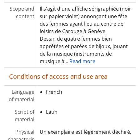
[Subseries] SS46 - Spéculum
Scope and
Il s'agit d'une affiche sérigraphiée (noir
[Item] P001 - Le genre du diable (jeu de société)
content
sur papier violet) annonçant une fête
[Series] S4 - Groupes, thèmes, événements
des femmes ayant lieu au centre de
loisirs de Carouge à Genève.
Dessin de quatre femmes bien
apprêtées et parées de bijoux, jouant
de la musique (instruments de
musique à
…
Read more
Conditions of access and use area
Language
French
of material
Script of
Latin
material
Physical
Un exemplaire est légèrement déchiré.
characteris