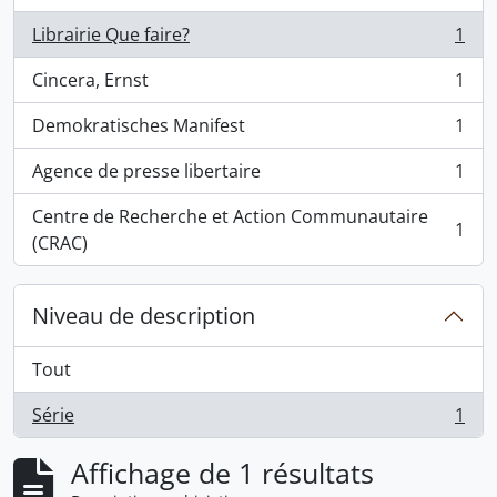
Librairie Que faire?
1
, 1 résultats
Cincera, Ernst
1
, 1 résultats
Demokratisches Manifest
1
, 1 résultats
Agence de presse libertaire
1
, 1 résultats
Centre de Recherche et Action Communautaire
1
, 1 résultats
(CRAC)
Niveau de description
Tout
Série
1
, 1 résultats
Affichage de 1 résultats