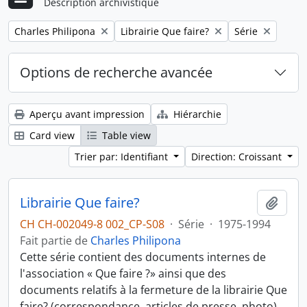
Description archivistique
Remove filter:
Remove filter:
Remove filter:
Charles Philipona
Librairie Que faire?
Série
Options de recherche avancée
Aperçu avant impression
Hiérarchie
Card view
Table view
Trier par: Identifiant
Direction: Croissant
Librairie Que faire?
Ajout
CH CH-002049-8 002_CP-S08
·
Série
·
1975-1994
Fait partie de
Charles Philipona
Cette série contient des documents internes de
l'association « Que faire ?» ainsi que des
documents relatifs à la fermeture de la librairie Que
faire? (correspondance, articles de presse, photo).