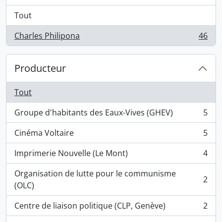
Tout
Charles Philipona
46
, 46 résultats
Producteur
Tout
Groupe d'habitants des Eaux-Vives (GHEV)
5
, 5 résultats
Cinéma Voltaire
5
, 5 résultats
Imprimerie Nouvelle (Le Mont)
4
, 4 résultats
Organisation de lutte pour le communisme
2
, 2 résultats
(OLC)
Centre de liaison politique (CLP, Genève)
2
, 2 résultats