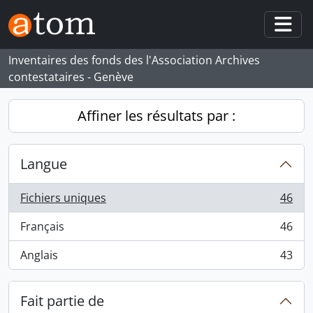
Skip to main content
Togg
Inventaires des fonds des l'Association Archives
contestataires - Genève
Affiner les résultats par :
Langue
Fichiers uniques
46
, 46 résultats
Français
46
, 46 résultats
Anglais
43
, 43 résultats
Fait partie de