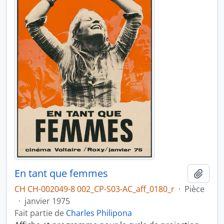
En tant que femmes
Ajout
CH CH-002049-8 002_CP-S03-AC_aff_0180_r
·
Pièce
·
janvier 1975
Fait partie de
Charles Philipona