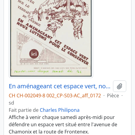
En aménageant cet espace vert, nous luttons pour le conserver
Ajout
CH CH-002049-8 002_CP-S03-AC_aff_0172
·
Pièce
·
sd
Fait partie de
Charles Philipona
Affiche à venir chaque samedi après-midi pour
défendre un espace vert situé entre l'avenue de
Chamonix et la route de Frontenex.