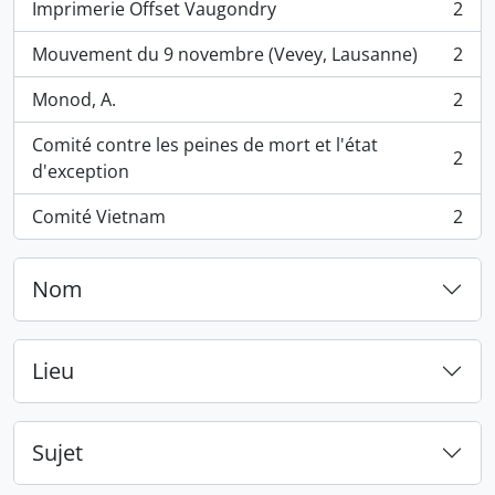
Imprimerie Offset Vaugondry
2
, 2 résultats
Mouvement du 9 novembre (Vevey, Lausanne)
2
, 2 résultats
Monod, A.
2
, 2 résultats
Comité contre les peines de mort et l'état
2
, 2 résultats
d'exception
Comité Vietnam
2
, 2 résultats
Nom
Lieu
Sujet