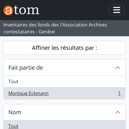
Skip to main content
Togg
Inventaires des fonds des l'Association Archives
contestataires - Genève
Affiner les résultats par :
Fait partie de
Tout
Monique Eckmann
1
, 1 résultats
Nom
Tout