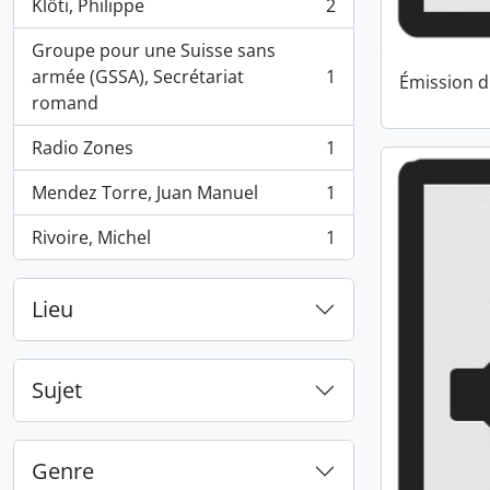
Klöti, Philippe
2
, 2 résultats
Groupe pour une Suisse sans
armée (GSSA), Secrétariat
1
Émission d
, 1 résultats
romand
Radio Zones
1
, 1 résultats
Mendez Torre, Juan Manuel
1
, 1 résultats
Rivoire, Michel
1
, 1 résultats
Lieu
Sujet
Genre