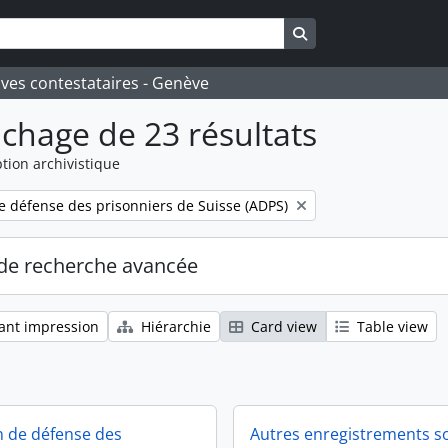
Search in browse pa
ives contestataires - Genève
ichage de 23 résultats
tion archivistique
e défense des prisonniers de Suisse (ADPS)
de recherche avancée
ant impression
Hiérarchie
Card view
Table view
n de défense des
Autres enregistrements s