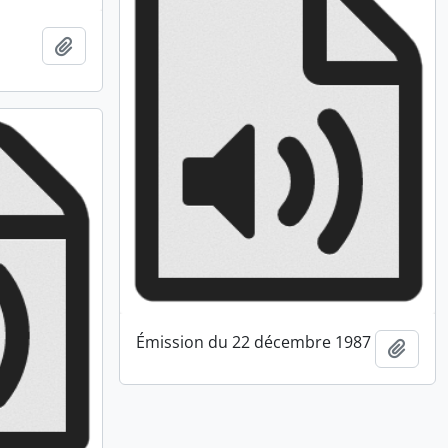
Ajouter au presse-papier
Émission du 22 décembre 1987
Ajout