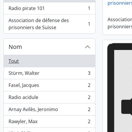
prisonnier
Radio pirate 101
1
, 1 résultats
Associatio
Association de défense des
1
prisonnier
, 1 résultats
prisonniers de Suisse
Nom
Tout
Stürm, Walter
3
, 3 résultats
Fasel, Jacques
2
, 2 résultats
Radio acidule
2
, 2 résultats
Arnay Avilès, Jeronimo
2
, 2 résultats
Rawyler, Max
2
, 2 résultats