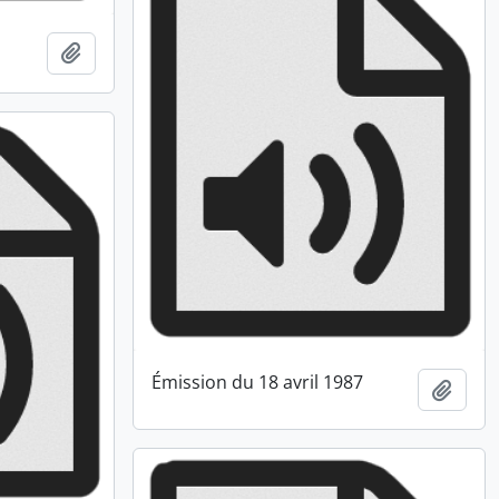
Ajouter au presse-papier
Émission du 18 avril 1987
Ajout