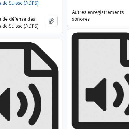
s de Suisse (ADPS)
Autres enregistrements
n de défense des
sonores
Ajouter au presse-papier
s de Suisse (ADPS)