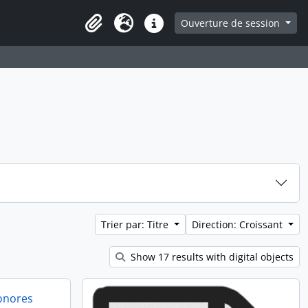
ge
Ouverture de session
Presse-papier
Langue
Liens rapides
Trier par: Titre
Direction: Croissant
Show 17 results with digital objects
onores