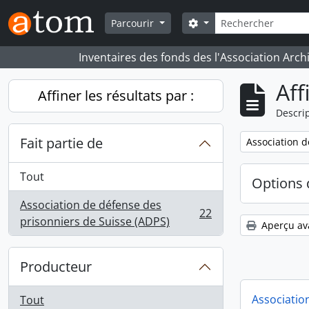
Skip to main content
Rechercher
Search options
Parcourir
Inventaires des fonds des l'Association Arch
Aff
Affiner les résultats par :
Descrip
Fait partie de
Remove filter:
Association d
Tout
Options 
Association de défense des
22
, 22 résultats
prisonniers de Suisse (ADPS)
Aperçu av
Producteur
Associatio
Tout