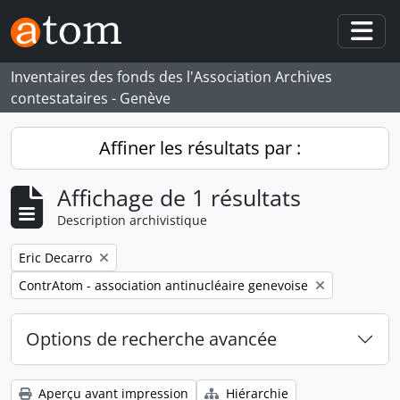
Skip to main content
Togg
Inventaires des fonds des l'Association Archives
contestataires - Genève
Affiner les résultats par :
Affichage de 1 résultats
Description archivistique
Remove filter:
Eric Decarro
Remove filter:
ContrAtom - association antinucléaire genevoise
Options de recherche avancée
Aperçu avant impression
Hiérarchie