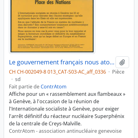
Le gouvernement français nous atomise toujours plus !
Ajout
CH CH-002049-8 013_CAT-S03-AC_aff_0336
·
Pièce
·
sd
Fait partie de
ContrAtom
Affiche pour un « rassemblement aux flambeaux »
à Genève, à l'occasion de la réunion de
l'Internationale socialiste à Genève, pour exiger
l'arrêt définitif du réacteur nucléaire Superphénix
de la centrale de Creys-Malville.
ContrAtom - association antinucléaire genevoise