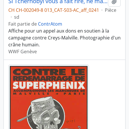
Si Tchernobyl vous a fait rire, ne manquez pas Creys-Malville
Ajout
CH CH-002049-8 013_CAT-S03-AC_aff_0241
·
Pièce
·
sd
Fait partie de
ContrAtom
Affiche pour un appel aux dons en soutien à la
campagne contre Creys-Malville. Photographie d'un
crâne humain.
WWF Genève