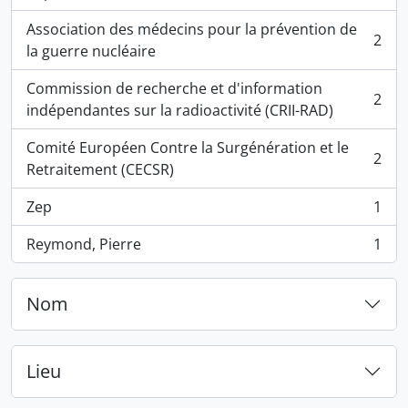
, 2 résultats
Association des médecins pour la prévention de
2
, 2 résultats
la guerre nucléaire
Commission de recherche et d'information
2
, 2 résultats
indépendantes sur la radioactivité (CRII-RAD)
Comité Européen Contre la Surgénération et le
2
, 2 résultats
Retraitement (CECSR)
Zep
1
, 1 résultats
Reymond, Pierre
1
, 1 résultats
Nom
Lieu