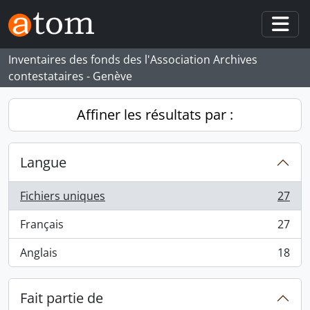
Skip to main content
Togg
Inventaires des fonds des l'Association Archives
contestataires - Genève
Affiner les résultats par :
Langue
Fichiers uniques
27
, 27 résultats
Français
27
, 27 résultats
Anglais
18
, 18 résultats
Fait partie de