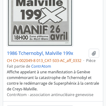
1986 Tchernobyl, Malville 199x
Ajout
CH CH-002049-8 013_CAT-S03-AC_aff_0332
·
Pièce
Fait partie de
ContrAtom
Affiche appelant à une manifestation à Genève
commémorant la catastrophe de Tchernobyl et
contre le redémarrage de Superphénix à la centrale
de Creys-Malville.
ContrAtom - association antinucléaire genevoise