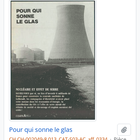
Pour qui sonne le glas
Ajout
CH CH-002049-8 013_CAT-S03-AC_aff_0334
·
Pièce