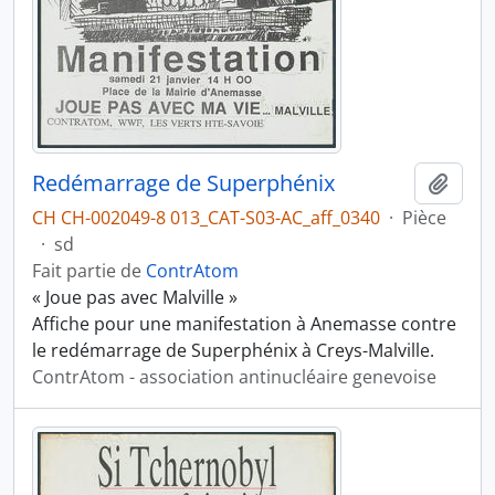
Redémarrage de Superphénix
Ajout
CH CH-002049-8 013_CAT-S03-AC_aff_0340
·
Pièce
·
sd
Fait partie de
ContrAtom
« Joue pas avec Malville »
Affiche pour une manifestation à Anemasse contre
le redémarrage de Superphénix à Creys-Malville.
ContrAtom - association antinucléaire genevoise