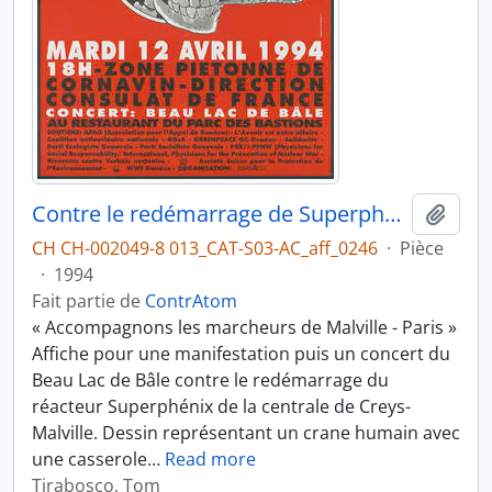
Contre le redémarrage de Superphénix
Ajout
CH CH-002049-8 013_CAT-S03-AC_aff_0246
·
Pièce
·
1994
Fait partie de
ContrAtom
« Accompagnons les marcheurs de Malville - Paris »
Affiche pour une manifestation puis un concert du
Beau Lac de Bâle contre le redémarrage du
réacteur Superphénix de la centrale de Creys-
Malville. Dessin représentant un crane humain avec
une casserole
…
Read more
Tirabosco, Tom