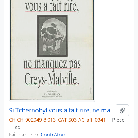
Si Tchernobyl vous a fait rire, ne manquez pas Creys-Malville
Ajout
CH CH-002049-8 013_CAT-S03-AC_aff_0341
·
Pièce
·
sd
Fait partie de
ContrAtom