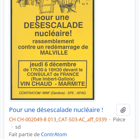
Pour une désescalade nucléaire !
Ajout
CH CH-002049-8 013_CAT-S03-AC_aff_0339
·
Pièce
·
sd
Fait partie de
ContrAtom