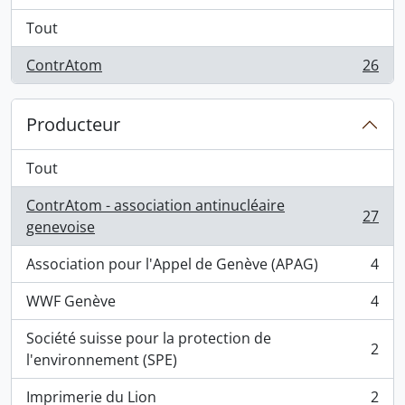
Tout
ContrAtom
26
, 26 résultats
Producteur
Tout
ContrAtom - association antinucléaire
27
, 27 résultats
genevoise
Association pour l'Appel de Genève (APAG)
4
, 4 résultats
WWF Genève
4
, 4 résultats
Société suisse pour la protection de
2
, 2 résultats
l'environnement (SPE)
Imprimerie du Lion
2