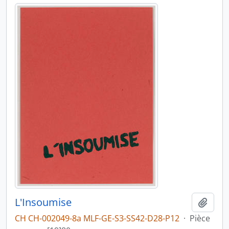
L'Insoumise
Ajout
CH CH-002049-8a MLF-GE-S3-SS42-D28-P12
·
Pièce