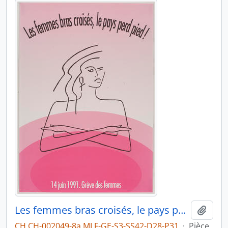
Les femmes bras croisés, le pays perd pied!
Ajout
CH CH-002049-8a MLF-GE-S3-SS42-D28-P31
·
Pièce