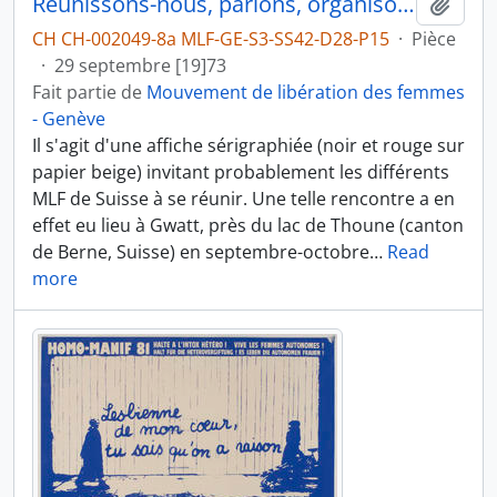
Réunissons-nous, parlons, organisons-nous, luttons
Ajout
CH CH-002049-8a MLF-GE-S3-SS42-D28-P15
·
Pièce
·
29 septembre [19]73
Fait partie de
Mouvement de libération des femmes
- Genève
Il s'agit d'une affiche sérigraphiée (noir et rouge sur
papier beige) invitant probablement les différents
MLF de Suisse à se réunir. Une telle rencontre a en
effet eu lieu à Gwatt, près du lac de Thoune (canton
de Berne, Suisse) en septembre-octobre
…
Read
more