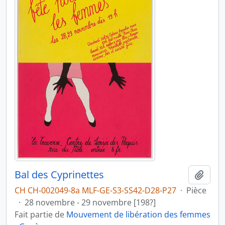
Bal des Cyprinettes
Ajout
CH CH-002049-8a MLF-GE-S3-SS42-D28-P27
·
Pièce
·
28 novembre - 29 novembre [198?]
Fait partie de
Mouvement de libération des femmes