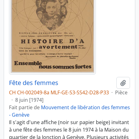
Fête des femmes
Ajout
CH CH-002049-8a MLF-GE-S3-SS42-D28-P33
·
Pièce
·
8 juin [1974]
Fait partie de
Mouvement de libération des femmes
- Genève
Il s'agit d'une affiche (noir sur papier beige) invitant
à une fête des femmes le 8 juin 1974 à la Maison du
quartier de la Jonction à Genève. Plusieurs activités