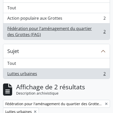
Tout
Action populaire aux Grottes
2
, 2 résultats
Fédération pour l'aménagement du quartier
2
, 2 résultats
des Grottes (FAG)
Sujet
Tout
Luttes urbaines
2
, 2 résultats
Affichage de 2 résultats
Description archivistique
Remove filter:
Fédération pour l'aménagement du quartier des Grottes (FAG)
Remove filter:
Luttes urbaines