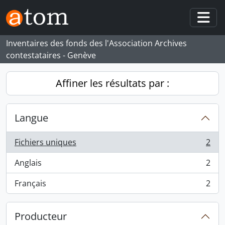
Skip to main content
Togg
Inventaires des fonds des l'Association Archives
contestataires - Genève
Affiner les résultats par :
Langue
Fichiers uniques
2
, 2 résultats
Anglais
2
, 2 résultats
Français
2
, 2 résultats
Producteur