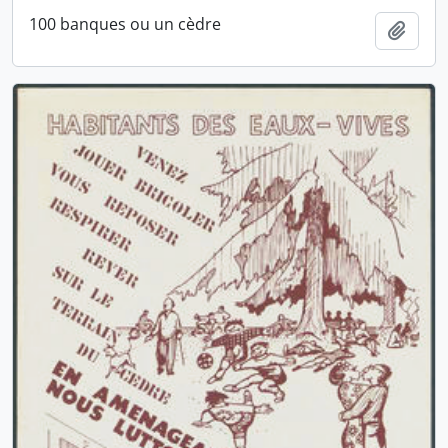
100 banques ou un cèdre
Ajout