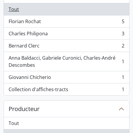
Tout
Florian Rochat
5
, 5 résultats
Charles Philipona
3
, 3 résultats
Bernard Clerc
2
, 2 résultats
Anna Baldacci, Gabriele Curonici, Charles-André
1
, 1 résultats
Descombes
Giovanni Chicherio
1
, 1 résultats
Collection d'affiches-tracts
1
, 1 résultats
Producteur
Tout