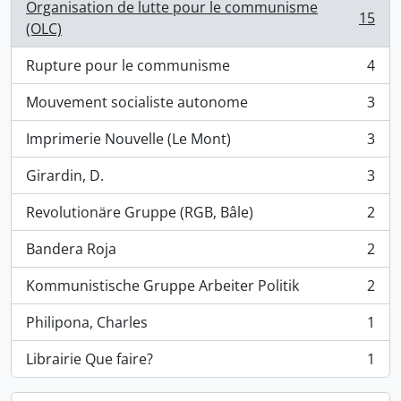
Organisation de lutte pour le communisme
15
, 15 résultats
(OLC)
Rupture pour le communisme
4
, 4 résultats
Mouvement socialiste autonome
3
, 3 résultats
Imprimerie Nouvelle (Le Mont)
3
, 3 résultats
Girardin, D.
3
, 3 résultats
Revolutionäre Gruppe (RGB, Bâle)
2
, 2 résultats
Bandera Roja
2
, 2 résultats
Kommunistische Gruppe Arbeiter Politik
2
, 2 résultats
Philipona, Charles
1
, 1 résultats
Librairie Que faire?
1
, 1 résultats