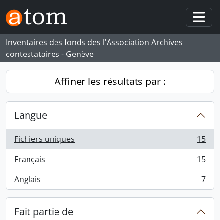
Skip to main content
Togg
Inventaires des fonds des l'Association Archives
contestataires - Genève
Affiner les résultats par :
Langue
Fichiers uniques
15
, 15 résultats
Français
15
, 15 résultats
Anglais
7
, 7 résultats
Fait partie de