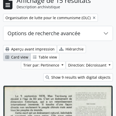
Affichage de 15 résultats
Description archivistique
Remove filter:
Organisation de lutte pour le communisme (OLC)
Options de recherche avancée
Aperçu avant impression
Hiérarchie
Card view
Table view
Trier par: Pertinence
Direction: Décroissant
Show 9 results with digital objects